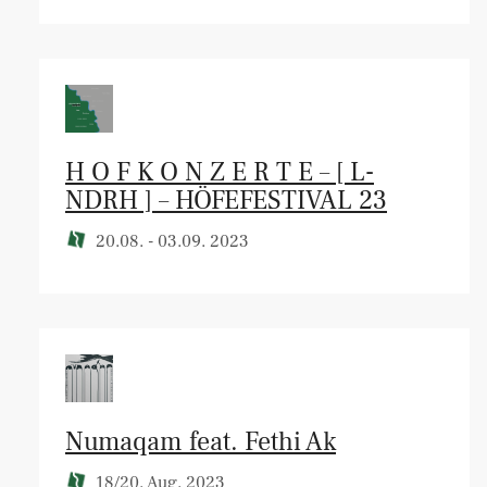
H O F K O N Z E R T E – [ L-
NDRH ] – HÖFEFESTIVAL 23
20.08. - 03.09. 2023
Numaqam feat. Fethi Ak
18/20. Aug. 2023