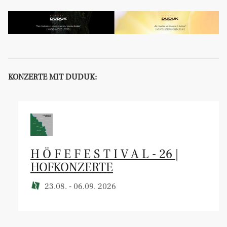
KONZERTE MIT DUDUK:
H Ö F E F E S T I V A L - 26 |
HOFKONZERTE
23.08. - 06.09. 2026