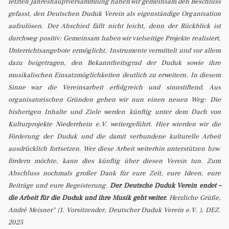
letzten Jahreshauptversammlung haben wir gemeinsam den Beschluss
gefasst, den Deutschen Duduk Verein als eigenständige Organisation
aufzulösen.
Der Abschied fällt nicht leicht, denn der Rückblick ist
durchweg positiv: Gemeinsam haben wir vielseitige Projekte realisiert,
Unterrichtsangebote ermöglicht, Instrumente vermittelt und vor allem
dazu beigetragen, den Bekanntheitsgrad der Duduk sowie ihre
musikalischen Einsatzmöglichkeiten deutlich zu erweitern. In diesem
Sinne war die Vereinsarbeit erfolgreich und sinnstiftend.
Aus
organisatorischen Gründen gehen wir nun einen neuen Weg: Die
bisherigen Inhalte und Ziele werden künftig unter dem Dach von
Kulturprojekte Niederrhein e.V. weitergeführt. Hier wierden wir die
Förderung der Duduk und die damit verbundene kulturelle Arbeit
ausdrücklich fortsetzen. Wer diese Arbeit weiterhin unterstützen bzw.
fördern möchte, kann dies künftig über diesen Verein tun.
Zum
Abschluss nochmals großer Dank für eure Zeit, eure Ideen, eure
Beiträge und eure Begeisterung.
Der Deutsche Duduk Verein endet –
die Arbeit für die Duduk und ihre Musik geht weiter.
Herzliche Grüße,
André Meisner" (1. Vorsitzender, Deutscher Duduk Verein e.V. ), DEZ.
2025