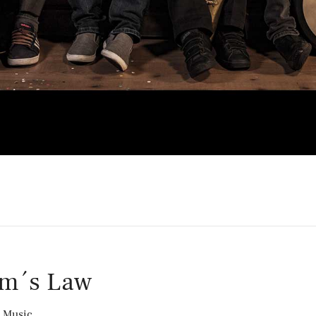
m´s Law
 Music