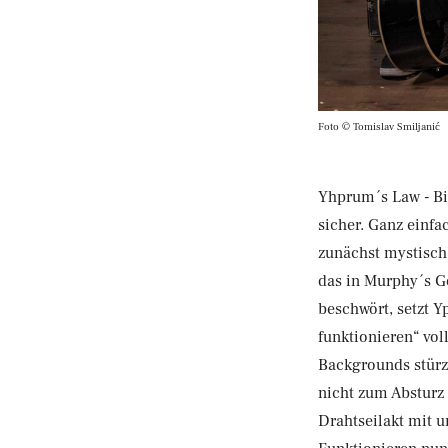
Foto © Tomislav Smiljanić
Yhprum´s Law - Bi
sicher. Ganz einfa
zunächst mystisc
das in Murphy´s Ge
beschwört, setzt 
funktionieren“ vo
Backgrounds stürz
nicht zum Absturz 
Drahtseilakt mit 