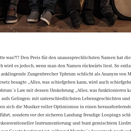
tte was?!? Den Preis für den unaussprechlichsten Namen hat d
ch wird es jedoch, wenn man den Namen rückwärts liest. So entla
h anklingende Zungenbrecher Yphrum schlicht als Ananym von 
setz besagte „Alles, was schiefgehen kann, wird auch schiefgeh
Yphrum´s Law mit dessen Umkehrung „Alles, was funktionieren k
ll aufs Gelingen: mit unterschiedlichsten Lebensgeschichten un
en sich die Musiker voller Optimismus in einen herausfordernde
führt, sondern vor der sicheren Landung freudige Loopings schl
unkonventioneller Instrumentierung und bunt gemischtem Liedre