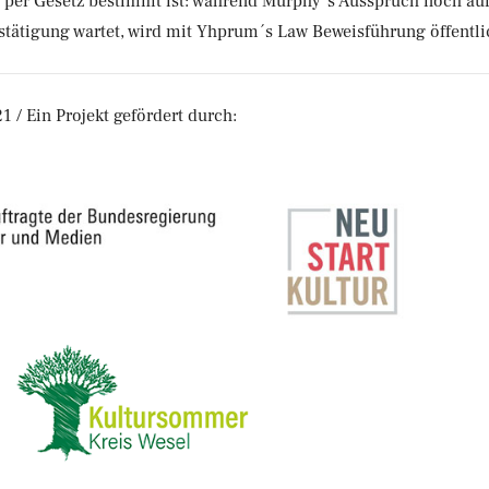
 per Gesetz bestimmt ist: während Murphy´s Ausspruch noch auf
stätigung wartet, wird mit Yhprum´s Law Beweisführung öffentli
/ Ein Projekt gefördert durch: