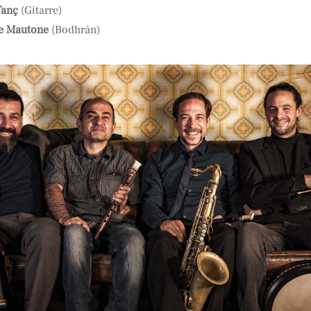
Tanç
(Gitarre)
e Mautone
(Bodhrán)