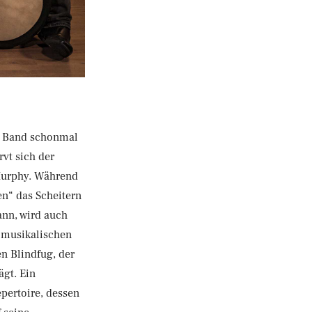
ie Band schonmal
rvt sich der
Murphy. Während
en“ das Scheitern
ann, wird auch
d musikalischen
n Blindfug, der
ägt. Ein
pertoire, dessen