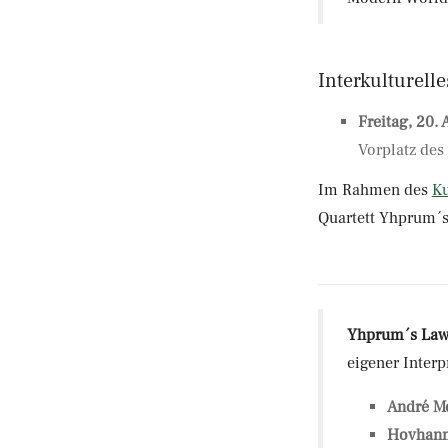
Interkulturell
Freitag, 20.
Vorplatz des
Im Rahmen des
K
Quartett Yhprum´s
Yhprum´s La
eigener Inter
André M
Hovhann