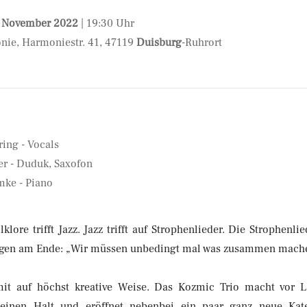
. November 2022
| 19:30 Uhr
nie, Harmoniestr. 41, 47119
Duisburg
-Ruhrort
ing - Vocals
r - Duduk, Saxofon
mke - Piano
klore trifft Jazz. Jazz trifft auf Strophenlieder. Die Strophen
sagen am Ende: „Wir müssen unbedingt mal was zusammen mach
mit auf höchst kreative Weise. Das Kozmic Trio macht vor 
keinen Halt und eröffnet nebenbei ein paar ganz neue Kat