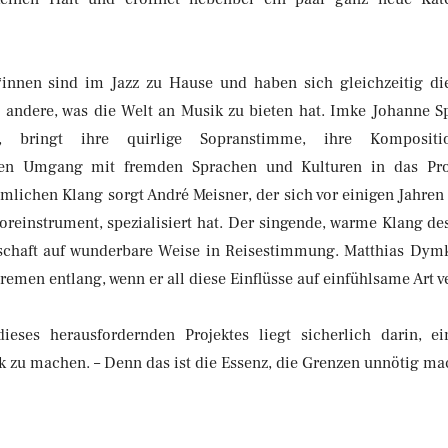
*innen sind im Jazz zu Hause und haben sich gleichzeitig d
es andere, was die Welt an Musik zu bieten hat. Imke Johanne S
n, bringt ihre quirlige Sopranstimme, ihre Komposit
chen Umgang mit fremden Sprachen und Kulturen in das Pro
lichen Klang sorgt André Meisner, der sich vor einigen Jahren
oreinstrument, spezialisiert hat. Der singende, warme Klang de
rschaft auf wunderbare Weise in Reisestimmung. Matthias Dym
remen entlang, wenn er all diese Einflüsse auf einfühlsame Art v
ieses herausfordernden Projektes liegt sicherlich darin, ei
k zu machen. – Denn das ist die Essenz, die Grenzen unnötig ma