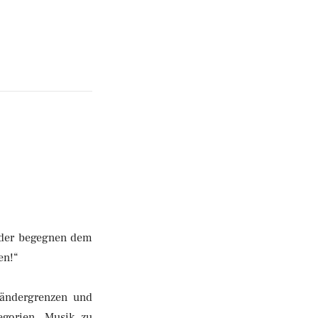
lieder begegnen dem
en!“
Ländergrenzen und
egorien, Musik zu