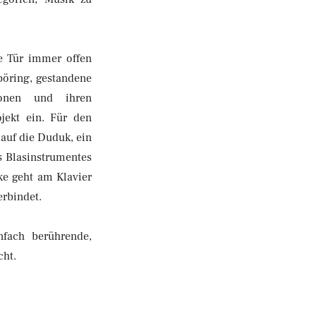
ie Tür immer offen
pöring, gestandene
ionen und ihren
jekt ein. Für den
 auf die Duduk, ein
s Blasinstrumentes
ke geht am Klavier
erbindet.
nfach berührende,
cht.