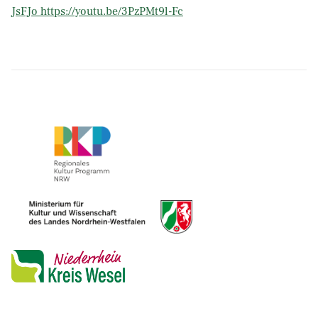
JsFJo
https://youtu.be/3PzPMt9l-Fc